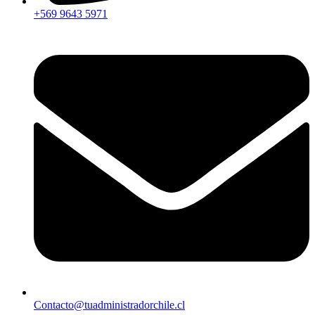
+569 9643 5971
Contacto@tuadministradorchile.cl