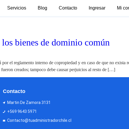
Servicios
Blog
Contacto
Ingresar
Mi co
e los bienes de dominio común
 por el reglamento interno de copropiedad y en caso de que no exista re
ue fueron creados; tampoco debe causar perjuicios al resto de […]
Contacto
Martin De Zamora 3131
+569 9643 5971
Contacto@tuadministradorchile.cl