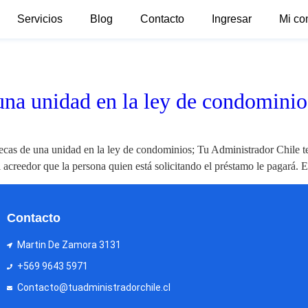
Servicios
Blog
Contacto
Ingresar
Mi co
una unidad en la ley de condominio
tecas de una unidad en la ley de condominios; Tu Administrador Chile t
l acreedor que la persona quien está solicitando el préstamo le pagará.
Contacto
Martin De Zamora 3131
+569 9643 5971
Contacto@tuadministradorchile.cl