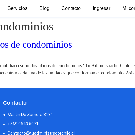
Servicios
Blog
Contacto
Ingresar
Mi co
condominios
nos de condominios
obiliaria sobre los planos de condominios? Tu Administrador Chile te 
ncuentran cada una de las unidades que conforman el condominio. Así 
Contacto
Martin De Zamora 3131
+569 9643 5971
Contacto@tuadministradorchile.cl