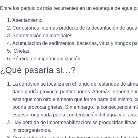
Entre los perjuicios más recurrentes en un estanque de agua p
Asentamiento.
Corrosiones internas producto de la decantación de agua 
Sobretensión en materiales.
Acumulación de sedimentos, bacterias, virus y hongos p
Grietas.
Pérdida de impermeabilización.
¿Qué pasaría si…?
La
corrosión se localiza en el fondo del estanque de al
daño podría provocar perforaciones. Además, dependiendo
estanque con otro elemento que forme parte del mismo, 
podría provocar grietas
. Sin embargo, la consecuencia má
espesor originada por la condensación del agua y el arras
Hay pérdida de impermeabilización:
se producirían filtrac
microorganismos.
No se coloca
la cantidad de cloro establecido por las nor