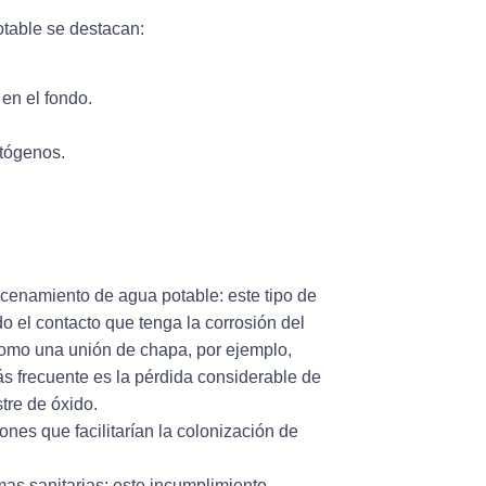
otable se destacan:
en el fondo.
atógenos.
macenamiento de agua potable
: este tipo de
 el contacto que tenga la corrosión del
como una unión de chapa, por ejemplo,
s frecuente es la pérdida considerable de
tre de óxido.
iones que facilitarían la colonización de
mas sanitarias:
este incumplimiento