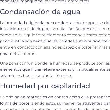
canaletas, mangueras,
recipientes, entre otros.
Condensación de agua
La
humedad originada por condensación de agua se deb
insuficiente
, es decir, poca ventilación. Su presencia en
como en cualquier otro elemento cercano a estos, como
poca ventilación hace que las paredes estén suficientem
entra en contacto con ella no es capaz de sostener más
parámetro interno.
Una zona común dónde la humedad se produce son las 
elementos que filtran el aire externo y habitualmente s
además, es buen conductor térmico.
Humedad por capilaridad
Se
origina en materiales de construcción que presentan
forma de poros
; siendo estos sumamente atrayentes par
no continúe su circulación por tuberías. Produciendo que, 